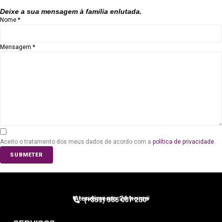
Deixe a sua mensagem à família enlutada.
Nome
*
Mensagem
*
Aceito o tratamento dos meus dados de acordo com a
política de privacidade
.
SUBMETER
Atendimento 24 horas
*(chamada para rede móvel nacional)
(+351) 965 007 230*